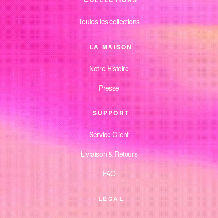
COLLECTIONS
Toutes les collections
LA MAISON
Notre Histoire
Presse
SUPPORT
Service Client
Livraison & Retours
FAQ
LÉGAL